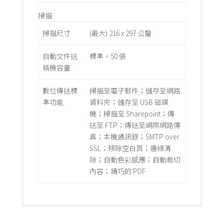
掃描
掃描尺寸
(最大) 216 x 297 公釐
自動文件送
標準，50 張
稿機容量
數位傳送標
掃描至電子郵件；儲存至網路
準功能
資料夾；儲存至 USB 磁碟
機；掃描至 Sharepoint；傳
送至 FTP；傳送至網際網路傳
真；本機通訊錄；SMTP over
SSL；移除空白頁；邊緣清
除；自動色彩感應；自動裁切
內容；精巧的 PDF