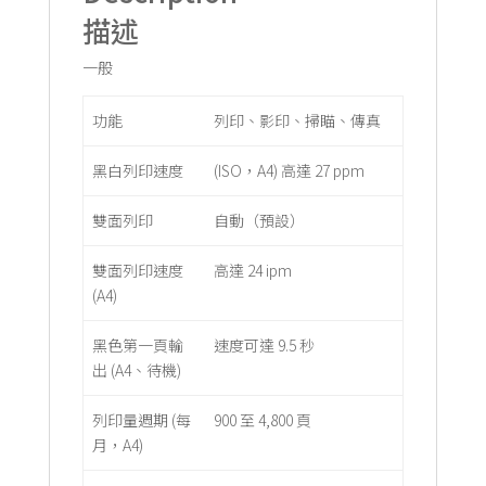
描述
一般
功能
列印、影印、掃瞄、傳真
黑白列印速度
(ISO，A4) 高達 27 ppm
雙面列印
自動（預設）
雙面列印速度
高達 24 ipm
(A4)
黑色第一頁輸
速度可達 9.5 秒
出 (A4、待機)
列印量週期 (每
900 至 4,800 頁
月，A4)