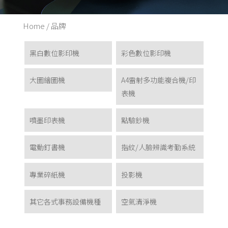
Home
/ 品牌
黑白數位影印機
彩色數位影印機
大圖繪圖機
A4雷射多功能複合機/印
表機
噴墨印表機
點驗鈔機
電動釘書機
指紋/人臉辨識考勤系統
專業碎紙機
投影機
其它各式事務設備機種
空氣清淨機