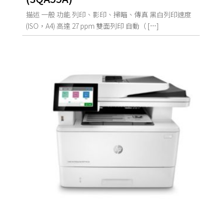
描述 一般 功能 列印、影印、掃瞄、傳真 黑白列印速度
(ISO，A4) 高達 27 ppm 雙面列印 自動（ […]