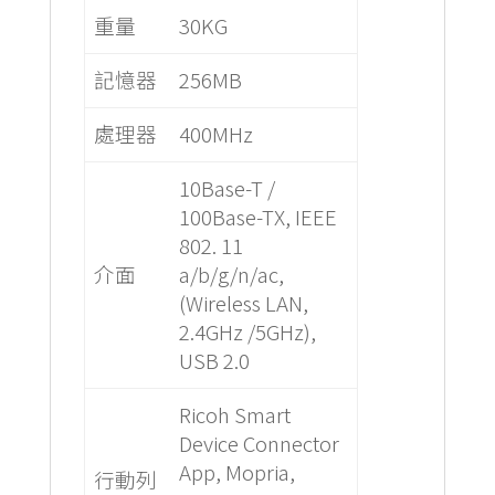
重量
30KG
記憶器
256MB
處理器
400MHz
10Base-T /
100Base-TX, IEEE
802. 11
介面
a/b/g/n/ac,
(Wireless LAN,
2.4GHz /5GHz),
USB 2.0
Ricoh Smart
Device Connector
App, Mopria,
行動列