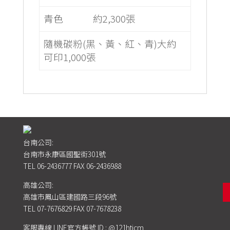
青色
約2,300張
隨機碳粉(黑、黃、紅、青)大約
可印1,000張
台南公司:
台南市永康區國聖街301號
TEL
06-2436777
FAX 06-2436988
高雄公司:
高雄市鳳山區建國路三段96號
TEL
07-7676829
FAX 07-7678238
客服專線 LINE官方帳號 ID : @121htjcm