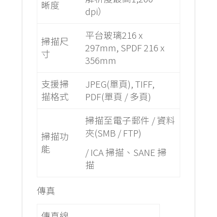
晰度
dpi）
平台玻璃216 x
掃描尺
297mm, SPDF 216 x
寸
356mm
支援掃
JPEG(單頁), TIFF,
描格式
PDF(單頁 / 多頁)
掃描至電子郵件 / 資料
夾(SMB / FTP)
掃描功
能
/ ICA 掃描、SANE 掃
描
傳真
傳真線