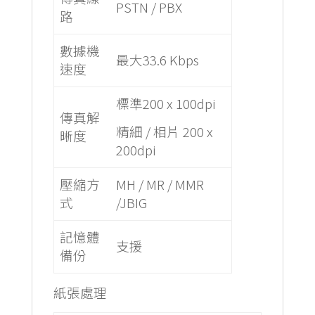
PSTN / PBX
路
數據機
最大33.6 Kbps
速度
標準200 x 100dpi
傳真解
精細 / 相片 200 x
晰度
200dpi
壓縮方
MH / MR / MMR
式
/JBIG
記憶體
支援
備份
紙張處理