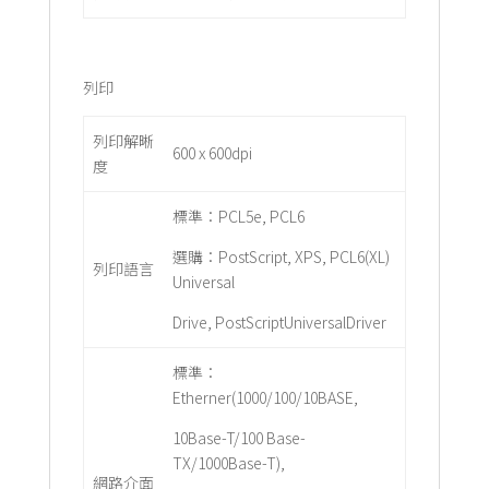
列印
列印解晰
600 x 600dpi
度
標準：PCL5e, PCL6
選購：PostScript, XPS, PCL6(XL)
列印語言
Universal
Drive, PostScriptUniversalDriver
標準：
Etherner(1000/100/10BASE,
10Base-T/100 Base-
TX/1000Base-T),
網路介面