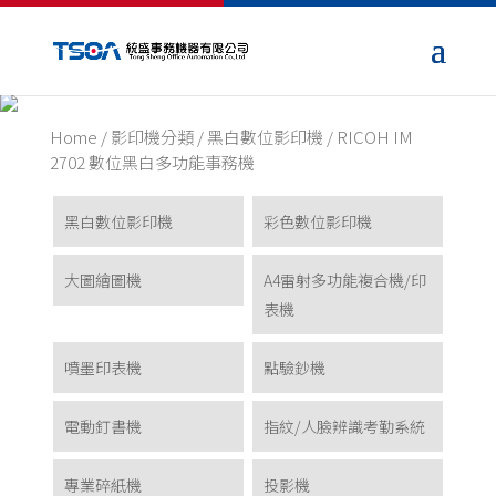
Home
/
影印機分類
/
黑白數位影印機
/ RICOH IM
2702 數位黑白多功能事務機
黑白數位影印機
彩色數位影印機
大圖繪圖機
A4雷射多功能複合機/印
表機
噴墨印表機
點驗鈔機
電動釘書機
指紋/人臉辨識考勤系統
專業碎紙機
投影機