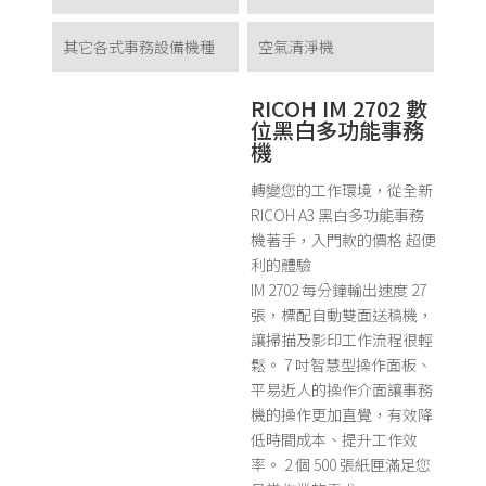
其它各式事務設備機種
空氣清淨機
RICOH IM 2702 數
位黑白多功能事務
機
轉變您的工作環境，從全新
RICOH A3
黑白多功能事務
機著手，
入門款的價格 超便
利的體驗
IM 2702
每分鐘輸出速度
27
張，標配自動雙面送稿機，
讓掃描及影印工作流程很輕
鬆。
7
吋智慧型操作面板、
平易近人的操作介面讓事務
機的操作更加直覺，有效降
低時間成本、提升工作效
率。
2
個
500
張紙匣滿足您