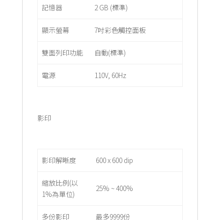
記憶器
2 GB (標準)
顯示螢幕
7吋彩色觸控面板
雙面列印功能
自動(標準)
電源
110V, 60Hz
影印
影印解晰度
600 x 600 dip
縮放比例(以
25% ~ 400%
1%為單位)
多份影印
最多9999份