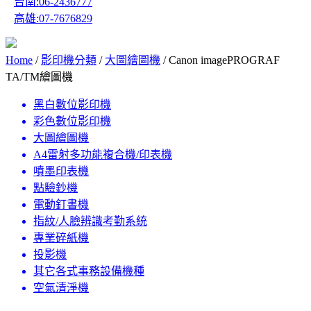
台南:06-2436777
高雄:07-7676829
Home
/
影印機分類
/
大圖繪圖機
/ Canon imagePROGRAF
TA/TM繪圖機
黑白數位影印機
彩色數位影印機
大圖繪圖機
A4雷射多功能複合機/印表機
噴墨印表機
點驗鈔機
電動釘書機
指紋/人臉辨識考勤系統
專業碎紙機
投影機
其它各式事務設備機種
空氣清淨機